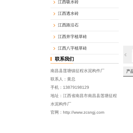
江西吸水砖
江西透水砖
江西路沿石
江西井字植草砖
江西八字植草砖
联系我们
南昌县莲塘镇征程水泥构件厂
产
联系人：黄总
手机：
13879198129
地址：江西省南昌市南昌县莲塘征程
水泥构件厂
官网：
http://www.zcsngj.com