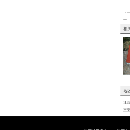
下
上
相
地
江西
吉安