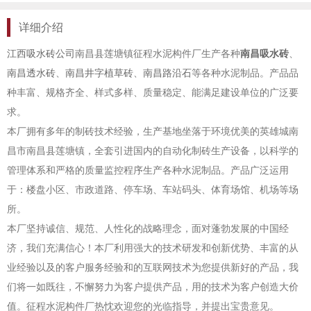
详细介绍
江西吸水砖公司
南昌县莲塘镇征程水泥构件厂生产各种
南昌吸水砖
、
南昌透水砖
、
南昌井字植草砖
、
南昌路沿石
等各种水泥制品。产品品
种丰富、规格齐全、样式多样、质量稳定、能满足建设单位的广泛要
求。
本厂拥有多年的制砖技术经验，生产基地坐落于环境优美的英雄城南
昌市南昌县莲塘镇，全套引进国内的自动化制砖生产设备，以科学的
管理体系和严格的质量监控程序生产各种水泥制品。产品广泛运用
于：楼盘小区、市政道路、停车场、车站码头、体育场馆、机场等场
所。
本厂坚持诚信、规范、人性化的战略理念，面对蓬勃发展的中国经
济，我们充满信心！本厂利用强大的技术研发和创新优势、丰富的从
业经验以及的客户服务经验和的互联网技术为您提供新好的产品，我
们将一如既往，不懈努力为客户提供产品，用的技术为客户创造大价
值。征程水泥构件厂热忱欢迎您的光临指导，并提出宝贵意见。