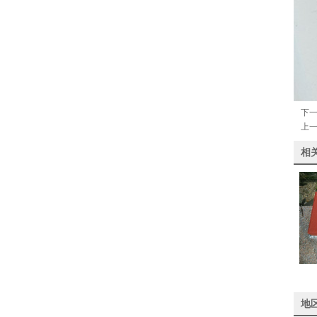
下
上
相
地