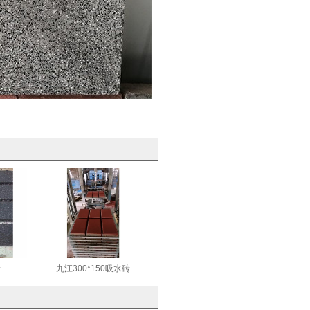
砖
九江300*150吸水砖