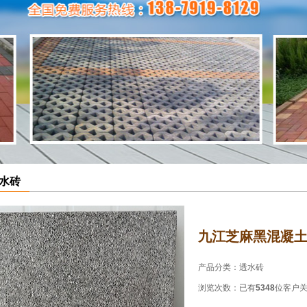
水砖
九江芝麻黑混凝
产品分类：
透水砖
浏览次数：
已有
5348
位客户