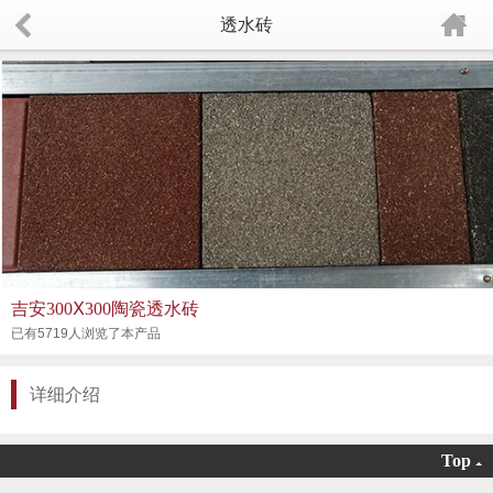
透水砖
吉安300Ⅹ300陶瓷透水砖
已有5719人浏览了本产品
详细介绍
Top