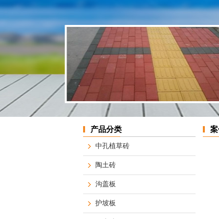
产品分类
案
中孔植草砖
陶土砖
沟盖板
护坡板