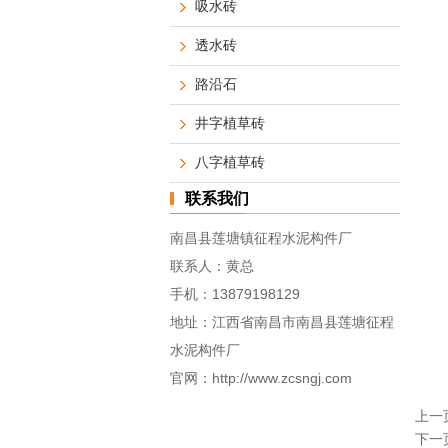
吸水砖
透水砖
路沿石
井字植草砖
八字植草砖
联系我们
南昌县莲塘镇征程水泥构件厂
联系人：黄总
手机：
13879198129
地址：江西省南昌市南昌县莲塘征程
水泥构件厂
官网：
http://www.zcsngj.com
上一
下一